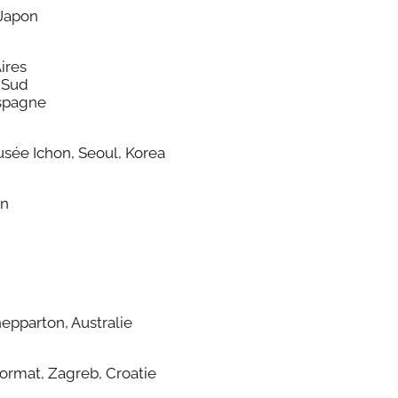
 Japon
ires
 Sud
Espagne
usée Ichon, Seoul, Korea
an
hepparton, Australie
Format, Zagreb, Croatie