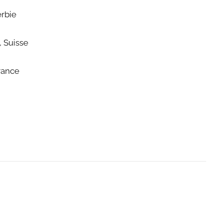
erbie
, Suisse
rance